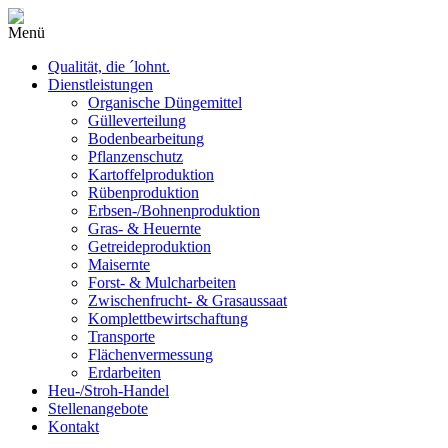
Menü
Qualität, die ´lohnt.
Dienstleistungen
Organische Düngemittel
Gülleverteilung
Bodenbearbeitung
Pflanzenschutz
Kartoffelproduktion
Rübenproduktion
Erbsen-/Bohnenproduktion
Gras- & Heuernte
Getreideproduktion
Maisernte
Forst- & Mulcharbeiten
Zwischenfrucht- & Grasaussaat
Komplettbewirtschaftung
Transporte
Flächenvermessung
Erdarbeiten
Heu-/Stroh-Handel
Stellenangebote
Kontakt